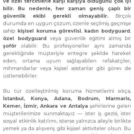
ve özel tercihlerle karşı karşıya olduğunu çok iyi
bilir. Bu nedenle, her zaman geniş çaplı bir
güvenlik ekibi gerekli olmayabilir.
Birçok
durumda en uygun çözüm, özenle seçilmiş geçmişe
sahip
kişisel koruma görevlisi
,
kadın bodyguard
,
özel bodyguard
veya güvenlik eğitimi almış bir
şoför
olabilir. Bu profesyoneller aynı zamanda
gerektiğinde müşteriyle entegre şekilde hareket
eden, ortama uyum sağlayabilen refakatçiler,
mihmandarlar veya kişisel asistanlar gibi görev de
üstlenebilirler.
Bu tür özelleştirilmiş koruma hizmetlerini sıkça,
İstanbul, Konya, Adana, Bodrum, Marmaris,
Kemer, İzmir, Ankara ve Antalya
şehirlerine gelen
müşterilerimize sunmaktayız — ister iş gezisi, ister
sosyal etkinlik katılımı, isterse yalnızca aileyle birlikte
yemek ya da alışveriş gibi kişisel aktiviteler olsun. Bu