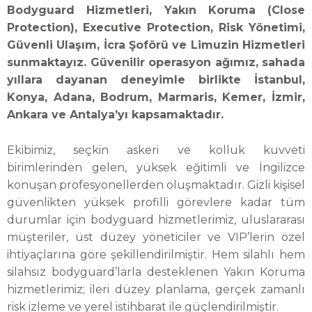
Bodyguard Hizmetleri, Yakın Koruma (Close
Protection), Executive Protection, Risk Yönetimi,
Güvenli Ulaşım, İcra Şoförü ve Limuzin Hizmetleri
sunmaktayız. Güvenilir operasyon ağımız, sahada
yıllara dayanan deneyimle birlikte İstanbul,
Konya, Adana, Bodrum, Marmaris, Kemer, İzmir,
Ankara ve Antalya’yı kapsamaktadır.
Ekibimiz, seçkin askeri ve kolluk kuvveti
birimlerinden gelen, yüksek eğitimli ve İngilizce
konuşan profesyonellerden oluşmaktadır. Gizli kişisel
güvenlikten yüksek profilli görevlere kadar tüm
durumlar için bodyguard hizmetlerimiz, uluslararası
müşteriler, üst düzey yöneticiler ve VIP’lerin özel
ihtiyaçlarına göre şekillendirilmiştir. Hem silahlı hem
silahsız bodyguard’larla desteklenen Yakın Koruma
hizmetlerimiz; ileri düzey planlama, gerçek zamanlı
risk izleme ve yerel istihbarat ile güçlendirilmiştir.