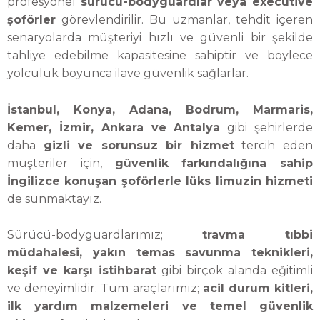
profesyonel
sürücü-bodyguardlar veya executive
şoförler
görevlendirilir. Bu uzmanlar, tehdit içeren
senaryolarda müşteriyi hızlı ve güvenli bir şekilde
tahliye edebilme kapasitesine sahiptir ve böylece
yolculuk boyunca ilave güvenlik sağlarlar.
İstanbul, Konya, Adana, Bodrum, Marmaris,
Kemer, İzmir, Ankara ve Antalya
gibi şehirlerde
daha
gizli ve sorunsuz bir hizmet
tercih eden
müşteriler için,
güvenlik farkındalığına sahip
İngilizce konuşan şoförlerle lüks limuzin hizmeti
de sunmaktayız.
Sürücü-bodyguardlarımız;
travma tıbbi
müdahalesi, yakın temas savunma teknikleri,
keşif ve karşı istihbarat
gibi birçok alanda eğitimli
ve deneyimlidir. Tüm araçlarımız;
acil durum kitleri,
ilk yardım malzemeleri ve temel güvenlik